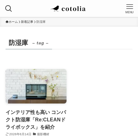
MENU
ホーム
新着記事
防湿庫
防湿庫
– tag –
インテリア性も高い コンパ
クト防湿庫「Re:CLEANド
ライボックス」を紹介
2026年6月14日
撮影機材