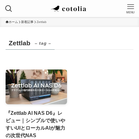
MENU
ホーム
新着記事
Zettlab
Zettlab
– tag –
『Zettlab AI NAS D6』レ
ビュー｜シンプルで使いや
すいUIとローカルAIが魅力
の次世代NAS