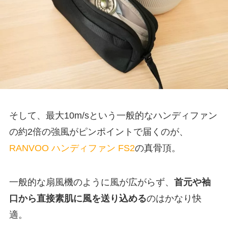
そして、最大10m/sという一般的なハンディファン
の約2倍の強風がピンポイントで届くのが、
RANVOO ハンディファン FS2
の真骨頂。
一般的な扇風機のように風が広がらず、
首元や袖
口から直接素肌に風を送り込める
のはかなり快
適。