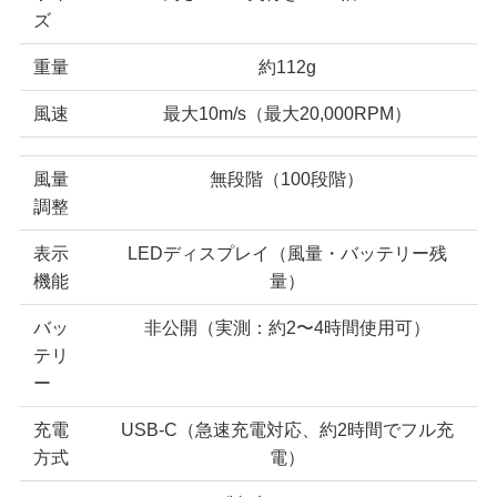
ズ
重量
約112g
風速
最大10m/s（最大20,000RPM）
風量
無段階（100段階）
調整
表示
LEDディスプレイ（風量・バッテリー残
機能
量）
バッ
非公開（実測：約2〜4時間使用可）
テリ
ー
充電
USB-C（急速充電対応、約2時間でフル充
方式
電）