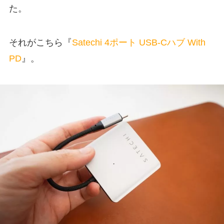
た。
それがこちら『
Satechi 4ポート USB-Cハブ With
PD
』。