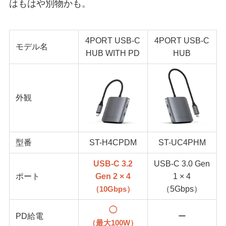
はもはや別物かも。
4PORT USB-C
4PORT USB-C
モデル名
HUB WITH PD
HUB
外観
型番
ST-H4CPDM
ST-UC4PHM
USB-C 3.2
USB-C 3.0 Gen
ポート
Gen 2 × 4
1 × 4
（5Gbps）
（10Gbps）
◯
PD給電
ー
（最大100W）