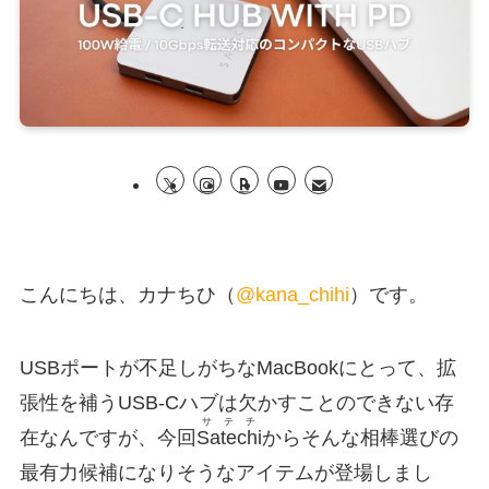
こんにちは、カナちひ（
@kana_chihi
）です。
USBポートが不足しがちなMacBookにとって、拡
張性を補うUSB-Cハブは欠かすことのできない存
サテチ
在なんですが、今回
Satechi
からそんな相棒選びの
最有力候補になりそうなアイテムが登場しまし