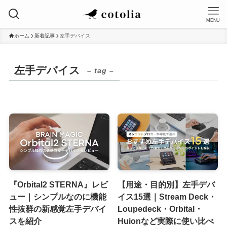
MENU
ホーム
新着記事
左手デバイス
左手デバイス
– tag –
『Orbital2 STERNA』レビ
【用途・目的別】左手デバ
ュー｜シンプルなのに機能
イス15選｜Stream Deck・
性抜群の新感覚左手デバイ
Loupedeck・Orbital・
スを紹介
Huionなど実際に使い比べ