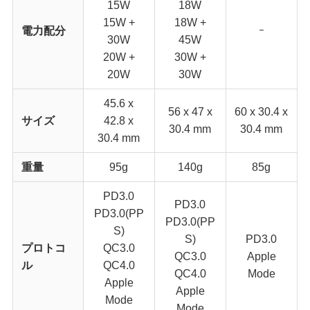
15W
18W
15W +
18W +
電力配分
ｰ
30W
45W
20W +
30W +
20W
30W
45.6 x
56 x 47 x
60 x 30.4 x
サイズ
42.8 x
30.4 mm
30.4 mm
30.4 mm
重量
95g
140g
85g
PD3.0
PD3.0
PD3.0(PP
PD3.0(PP
S)
S)
PD3.0
プロトコ
QC3.0
QC3.0
Apple
ル
QC4.0
QC4.0
Mode
Apple
Apple
Mode
Mode