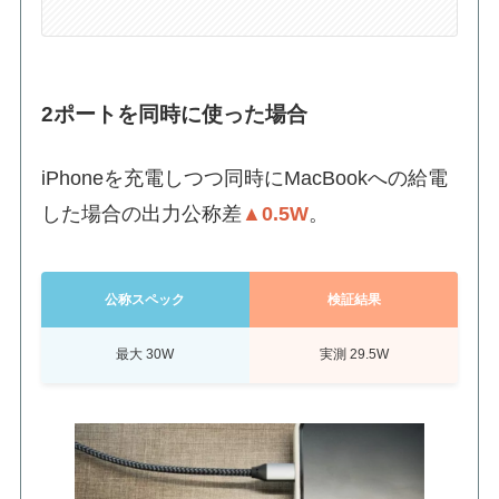
2ポートを同時に使った場合
iPhoneを充電しつつ同時にMacBookへの給電
した場合の出力公称差
▲0.5W
。
公称スペック
検証結果
最大 30W
実測 29.5W