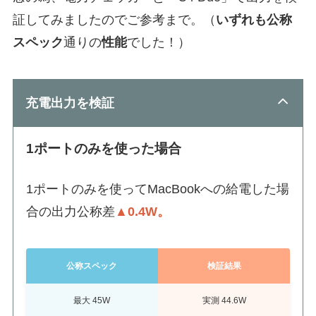
証してみましたのでご参考まで。（
いずれも公称
スペック
通りの
性能
でした！）
充電出力を検証
1ポートのみを使った場合
1ポートのみを使ってMacBookへの給電した場
合の出力公称差
▲0.4W。
公称スペック
検証結果
最大 45W
実測 44.6W