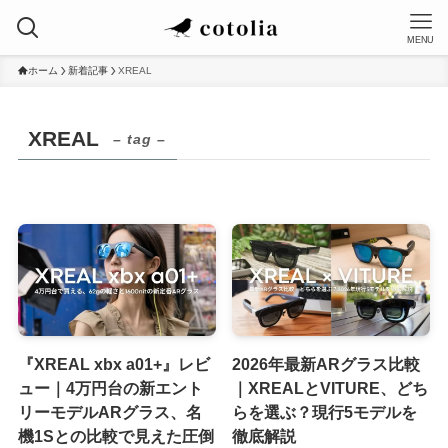
MENU
ホーム
新着記事
XREAL
XREAL
– tag –
『XREAL xbx a01+』レビ
2026年最新ARグラス比較
ュー｜4万円台の新エント
｜XREALとVITURE、どち
リーモデルARグラス、名
らを選ぶ？現行5モデルを
機1Sとの比較で見えた圧倒
徹底解説