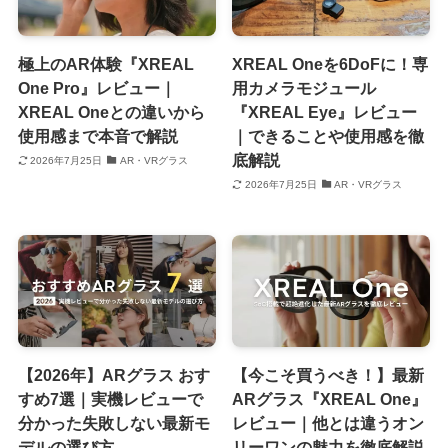
極上のAR体験『XREAL
XREAL Oneを6DoFに！専
One Pro』レビュー｜
用カメラモジュール
XREAL Oneとの違いから
『XREAL Eye』レビュー
使用感まで本音で解説
｜できることや使用感を徹
底解説
2026年7月25日
AR・VRグラス
2026年7月25日
AR・VRグラス
【2026年】ARグラス おす
【今こそ買うべき！】最新
すめ7選｜実機レビューで
ARグラス『XREAL One』
分かった失敗しない最新モ
レビュー｜他とは違うオン
デルの選び方
リーワンの魅力を徹底解説