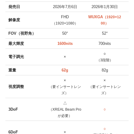
発売日
2026年7月6日
2026年1月30日
FHD
WUXGA
（1920×12
解像度
（1920×1080）
00）
（
FOV（視野角）
50°
52°
最大輝度
1600nits
700nits
○
電子調光
×
（3段階）
重量
62g
82g
×
×
視度調整
（要インサートレン
（要インサートレン
（
ズ）
ズ）
△
3DoF
○
（XREAL Beam Pro
が必要）
○
6DoF
×