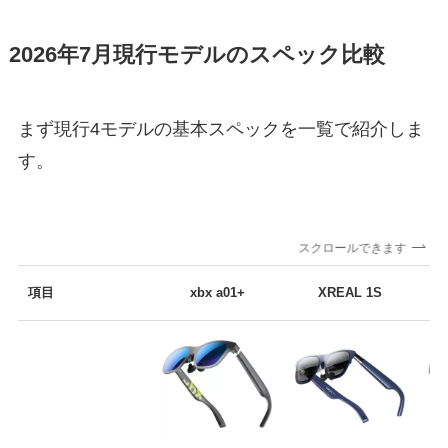
2026年7月現行モデルのスペック比較
まず現行4モデルの基本スペックを一覧で紹介しま
す。
スクロールできます
項目
xbx a01+
XREAL 1S
X