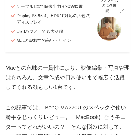
のに多機
ケーブル1本で映像出力＋90W給電
能！
Display P3 95%、HDR10対応の広色域
ディスプレイ
USBハブとしても大活躍
Macと親和性の高いデザイン
Macとの色味の一貫性により、映像編集・写真管理
はもちろん、文章作成や日常使いまで幅広く活躍
してくれる頼もしい1台です。
この記事では、 BenQ MA270U のスペックや使い
勝手をじっくりレビュー。「MacBookに合うモニ
ターってどれがいいの？」そんな悩みに対して、