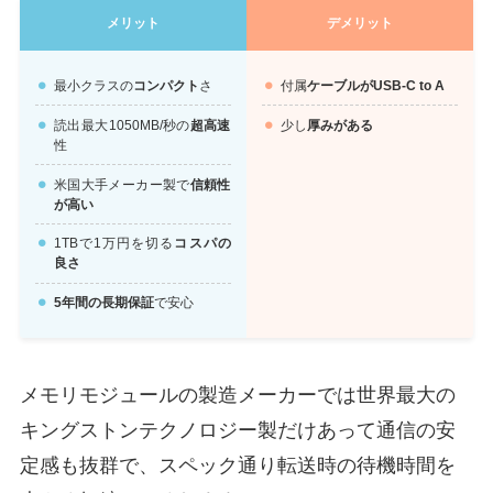
メリット
デメリット
最小クラスの
コンパクト
さ
付属
ケーブルがUSB-C to A
読出最大1050MB/秒の
超高速
少し
厚みがある
性
米国大手メーカー製で
信頼性
が高い
1TBで1万円を切る
コスパの
良さ
5年間の長期保証
で安心
メモリモジュールの製造メーカーでは世界最大の
キングストンテクノロジー製だけあって通信の安
定感も抜群で、スペック通り転送時の待機時間を