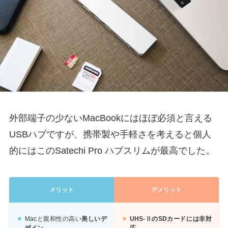
外部端子の少ないMacBookにはほぼ必須と言える
USBハブですが、携帯製や手軽さを考えると個人
的にはこのSatechi Pro ハブスリムが最高でした。
メリット
デメリット
Macと親和性の高い
美しいデ
UHS-ⅡのSDカードには非対
ザイン
応