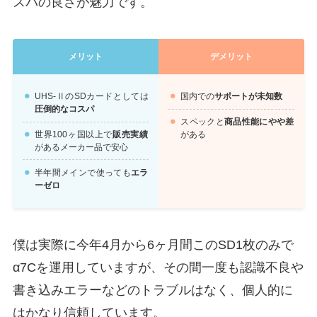
スパの良さが魅力です。
メリット
デメリット
UHS-ⅡのSDカードとしては
国内での
サポートが未知数
圧倒的なコスパ
スペックと
商品性能にやや差
世界100ヶ国以上で
販売実績
がある
があるメーカー品で安心
半年間メインで使っても
エラ
ーゼロ
僕は実際に今年4月から6ヶ月間このSD1枚のみで
α7Cを運用していますが、その間一度も認識不良や
書き込みエラーなどのトラブルはなく、個人的に
はかなり信頼しています。