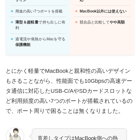
用途の高い7つポートを搭載
MacBook以外には使えない
薄型＆超軽量
で持ち出しに有
競合品と比較して
やや高額
利
過電流や発熱からMacを守る
保護機能
とにかく軽量でMacBookと親和性の高いデザイン
もさることながら、性能面でも10Gbpsの高速デー
タ通信に対応したUSB-C/AやSDカードスロットな
ど利用頻度の高い7つのポートが搭載されているの
で、ポート周りで困ることは無くなりました。
直差しタイプはMacBook側への熱